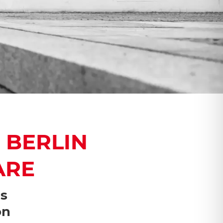
BERLIN
ARE
gs
on