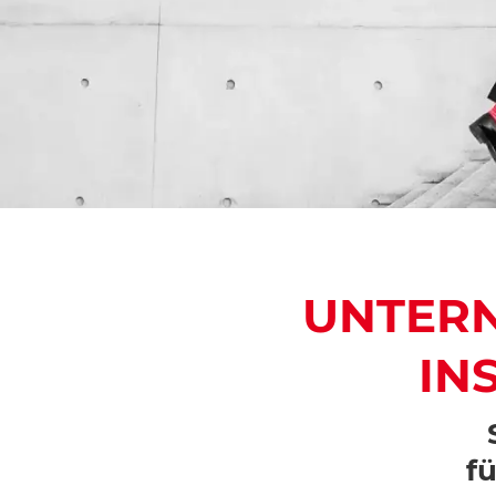
UNTER
IN
S
f