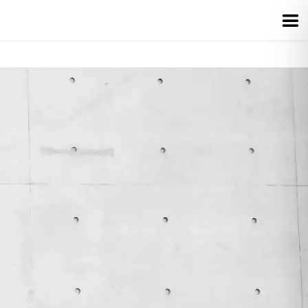
he
nsberatung
igen Erfolg.