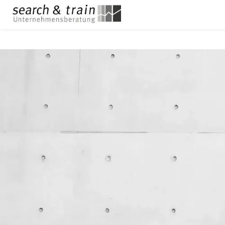
18
Years in Business