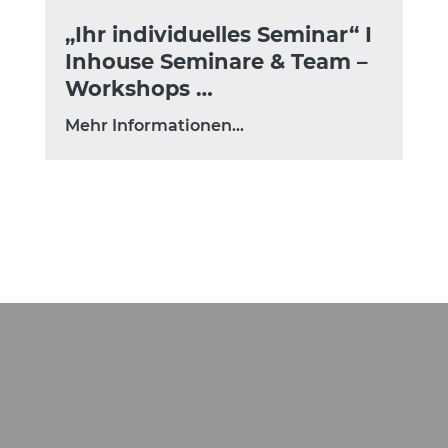
„Ihr individuelles Seminar“ I
Inhouse Seminare & Team –
Workshops …
Mehr Informationen…
Für Auszubildende und Azubis ist es nach
dem Schulabschluss oft schwierig, die
notwendigen Integrationsprozesse in