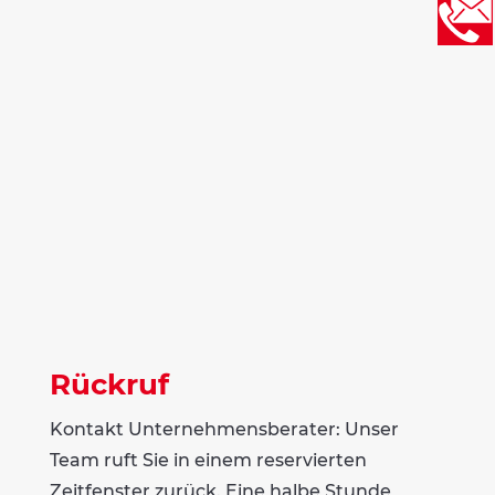
Anfrage gespeichert. Sie können Ihre
Einwilligung jederzeit für die Zukunft per E-
Mail an datenschutz@searchandtrain-
unternehmensberatungberlin.de
widerrufen. Detaillierte Informationen zum
Umgang mit Nutzerdaten finden Sie in
unserer
Datenschutzerklärung
=
1 + 8
ANFRAGEN
Rückruf
Kontakt Unternehmensberater: Unser
Team ruft Sie in einem reservierten
Zeitfenster zurück. Eine halbe Stunde